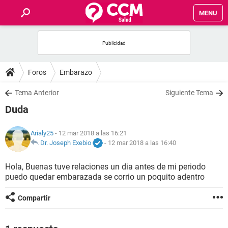
MENU
INICIO
FOROS
Foros
Embarazo
SALUD
Tema Anterior
Siguiente Tema
Duda
FAMILIA
Arialy25
- 12 mar 2018 a las 16:21
NUTRICIÓN
Dr. Joseph Exebio
-
12 mar 2018 a las 16:40
Hola, Buenas tuve relaciones un dia antes de mi periodo
BIENESTAR
puedo quedar embarazada se corrio un poquito adentro
SEXUALIDAD
Compartir
GLOSARIO