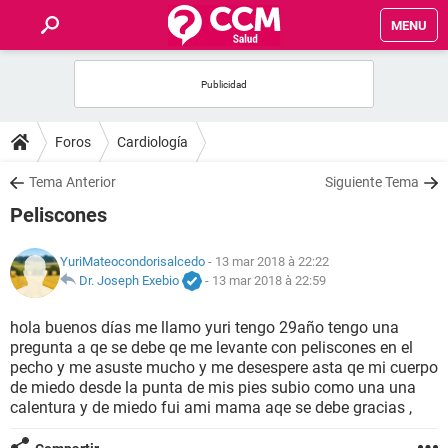
MENU
INICIO
FORUMS
Foros
Cardiología
SALUD
Tema Anterior
Siguiente Tema
Peliscones
FAMILIA
YuriMateocondorisalcedo
- 13 mar 2018 à 22:22
NUTRICIÓN
Dr. Joseph Exebio
-
13 mar 2018 à 22:59
hola buenos días me llamo yuri tengo 29año tengo una
BIENESTAR
pregunta a qe se debe qe me levante con peliscones en el
pecho y me asuste mucho y me desespere asta qe mi cuerpo
SEXUALIDAD
de miedo desde la punta de mis pies subio como una una
calentura y de miedo fui ami mama aqe se debe gracias ,
GLOSARIO