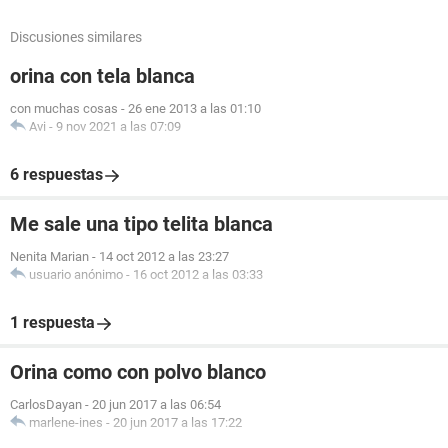
Discusiones similares
orina con tela blanca
con muchas cosas
-
26 ene 2013 a las 01:10
Avi
-
9 nov 2021 a las 07:09
6 respuestas
Me sale una tipo telita blanca
Nenita Marian
-
14 oct 2012 a las 23:27
usuario anónimo
-
16 oct 2012 a las 03:33
1 respuesta
Orina como con polvo blanco
CarlosDayan
-
20 jun 2017 a las 06:54
marlene-ines
-
20 jun 2017 a las 17:22