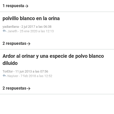
1 respuesta
polvillo blanco en la orina
yadianllana
-
2 jul 2017 a las 06:38
Janeth
-
25 ene 2020 a las 12:13
2 respuestas
Ardor al orinar y una especie de polvo blanco
diluido
TorEtor
-
11 jun 2013 a las 07:56
Nayiver
-
7 feb 2018 a las 12:52
2 respuestas