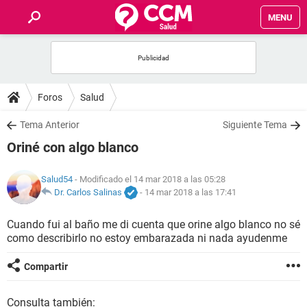
MENU
INICIO
FOROS
Foros
Salud
SALUD
Tema Anterior
Siguiente Tema
Oriné con algo blanco
FAMILIA
Salud54
- Modificado el 14 mar 2018 a las 05:28
NUTRICIÓN
Dr. Carlos Salinas
-
14 mar 2018 a las 17:41
Cuando fui al baño me di cuenta que orine algo blanco no sé
BIENESTAR
como describirlo no estoy embarazada ni nada ayudenme
SEXUALIDAD
Compartir
GLOSARIO
Consulta también: