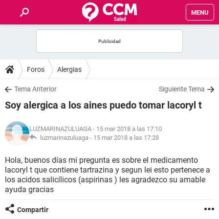
MENU
INICIO
FOROS
Foros
Alergias
SALUD
Tema Anterior
Siguiente Tema
Soy alergica a los aines puedo tomar lacoryl t
FAMILIA
LUZMARINAZULUAGA
- 15 mar 2018 a las 17:10
NUTRICIÓN
luzmarinazuluaga -
15 mar 2018 a las 17:28
Hola, buenos días mi pregunta es sobre el medicamento
BIENESTAR
lacoryl t que contiene tartrazina y segun lei esto pertenece a
los acidos salicílicos (aspirinas ) les agradezco su amable
SEXUALIDAD
ayuda gracias
Compartir
GLOSARIO