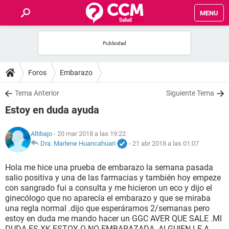
MENU
INICIO
FOROS
Foros
Embarazo
SALUD
Tema Anterior
Siguiente Tema
Estoy en duda ayuda
FAMILIA
Altibajo
- 20 mar 2018 a las 19:22
NUTRICIÓN
Dra. Marlene Huancahuari
-
21 abr 2018 a las 01:07
Hola me hice una prueba de embarazo la semana pasada
BIENESTAR
salio positiva y una de las farmacias y también hoy empeze
con sangrado fui a consulta y me hicieron un eco y dijo el
SEXUALIDAD
ginecólogo que no aparecía el embarazo y que se miraba
una regla normal .dijo que esperáramos 2/semanas pero
estoy en duda me mando hacer un GGC AVER QUE SALE .MI
GLOSARIO
DUDA ES XK ESTOY O NO EMBARAZADA .ALGUIEN LE A