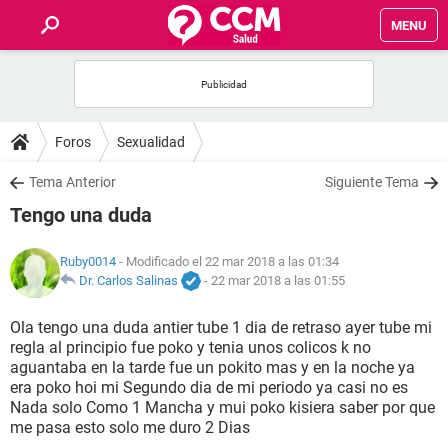
MENU
INICIO
FOROS
Foros
Sexualidad
SALUD
Tema Anterior
Siguiente Tema
Tengo una duda
FAMILIA
Ruby0014
- Modificado el 22 mar 2018 a las 01:34
NUTRICIÓN
Dr. Carlos Salinas
-
22 mar 2018 a las 01:55
Ola tengo una duda antier tube 1 dia de retraso ayer tube mi
BIENESTAR
regla al principio fue poko y tenia unos colicos k no
aguantaba en la tarde fue un pokito mas y en la noche ya
SEXUALIDAD
era poko hoi mi Segundo dia de mi periodo ya casi no es
Nada solo Como 1 Mancha y mui poko kisiera saber por que
me pasa esto solo me duro 2 Dias
GLOSARIO