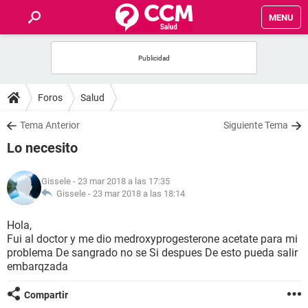
MENU
INICIO
FOROS
Foros
Salud
SALUD
Tema Anterior
Siguiente Tema
Lo necesito
FAMILIA
Gissele
- 23 mar 2018 a las 17:35
NUTRICIÓN
Gissele -
23 mar 2018 a las 18:14
Hola,
BIENESTAR
Fui al doctor y me dio medroxyprogesterone acetate para mi
problema De sangrado no se Si despues De esto pueda salir
SEXUALIDAD
embarqzada
Compartir
GLOSARIO