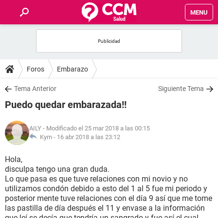
MENU
INICIO
FOROS
Foros
Embarazo
SALUD
Tema Anterior
Siguiente Tema
Puedo quedar embarazada!!
FAMILIA
AILY
- Modificado el 25 mar 2018 a las 00:15
NUTRICIÓN
Kym -
16 abr 2018 a las 23:12
Hola,
BIENESTAR
disculpa tengo una gran duda.
Lo que pasa es que tuve relaciones con mi novio y no
SEXUALIDAD
utilizamos condón debido a esto del 1 al 5 fue mi periodo y
posterior mente tuve relaciones con el día 9 así que me tome
las pastilla de día después el 11 y envase a la información
GLOSARIO
que leí se decía que tendría un sangrado y fue así el cual