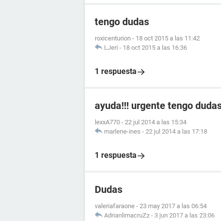
tengo dudas
roxicenturion
-
18 oct 2015 a las 11:42
LJeri
-
18 oct 2015 a las 16:36
1 respuesta
ayuda!!! urgente tengo duda
lexxA770
-
22 jul 2014 a las 15:34
marlene-ines
-
22 jul 2014 a las 17:18
1 respuesta
Dudas
valeriafaraone
-
23 may 2017 a las 06:54
AdrianlimacruZz
-
3 jun 2017 a las 23:06