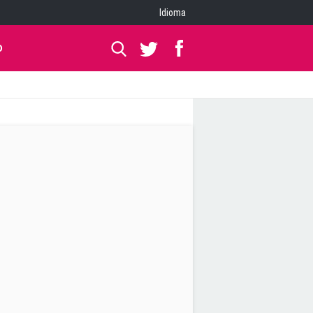
Idioma
O