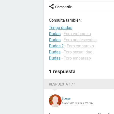
Compartir
Consulta también:
Tengo dudas
Dudas
-
Foro embarazo
Dudas
-
Foro adolescentes
Dudas ?
-
Foro embarazo
Dudas
-
Foro sexualidad
Dudas
-
Foro embarazo
1 respuesta
RESPUESTA 1 / 1
Euuge
4 abr 2018 a las 21:26