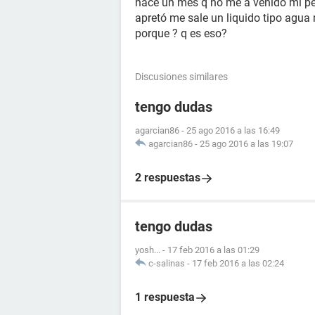
hace un mes q no me a venido mi per
apretó me sale un liquido tipo agua
porque ? q es eso?
Discusiones similares
tengo dudas
agarcian86
-
25 ago 2016 a las 16:49
agarcian86
-
25 ago 2016 a las 19:07
2 respuestas
tengo dudas
yosh...
-
17 feb 2016 a las 01:29
c-salinas
-
17 feb 2016 a las 02:24
1 respuesta