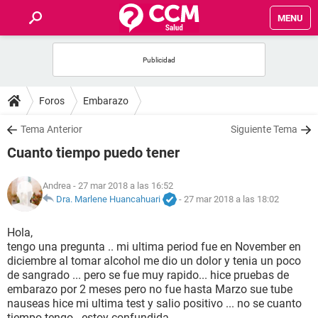
MENU
INICIO
FOROS
Foros
Embarazo
SALUD
Tema Anterior
Siguiente Tema
Cuanto tiempo puedo tener
FAMILIA
Andrea
- 27 mar 2018 a las 16:52
NUTRICIÓN
Dra. Marlene Huancahuari
-
27 mar 2018 a las 18:02
Hola,
BIENESTAR
tengo una pregunta .. mi ultima period fue en November en
diciembre al tomar alcohol me dio un dolor y tenia un poco
SEXUALIDAD
de sangrado ... pero se fue muy rapido... hice pruebas de
embarazo por 2 meses pero no fue hasta Marzo sue tube
nauseas hice mi ultima test y salio positivo ... no se cuanto
GLOSARIO
tiempo tengo.. estoy confundida