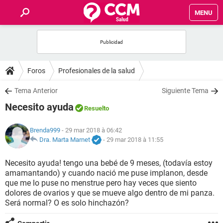
MENU
INICIO
FORUMS
Foros
Profesionales de la salud
SALUD
Tema Anterior
Siguiente Tema
Necesito ayuda
Resuelto
FAMILIA
Brenda999
- 29 mar 2018 à 06:42
NUTRICIÓN
Dra. Marta Marnet
-
29 mar 2018 à 11:55
Necesito ayuda! tengo una bebé de 9 meses, (todavía estoy
BIENESTAR
amamantando) y cuando nació me puse implanon, desde
que me lo puse no menstrue pero hay veces que siento
SEXUALIDAD
dolores de ovarios y que se mueve algo dentro de mi panza.
Será normal? O es solo hinchazón?
GLOSARIO