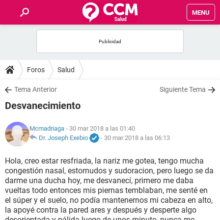
MENU
INICIO
FOROS
Foros
Salud
SALUD
Tema Anterior
Siguiente Tema
Desvanecimiento
FAMILIA
Mcmadriaga
- 30 mar 2018 a las 01:40
NUTRICIÓN
Dr. Joseph Exebio
-
30 mar 2018 a las 06:13
Hola, creo estar resfriada, la nariz me gotea, tengo mucha
BIENESTAR
congestión nasal, estornudos y sudoracion, pero luego se da
darme una ducha hoy, me desvanecí, primero me daba
SEXUALIDAD
vueltas todo entonces mis piernas temblaban, me senté en
el súper y el suelo, no podía mantenernos mi cabeza en alto,
la apoyé contra la pared ares y después y desperte algo
GLOSARIO
desorientada y pálida luego de unos minuto, nunca me