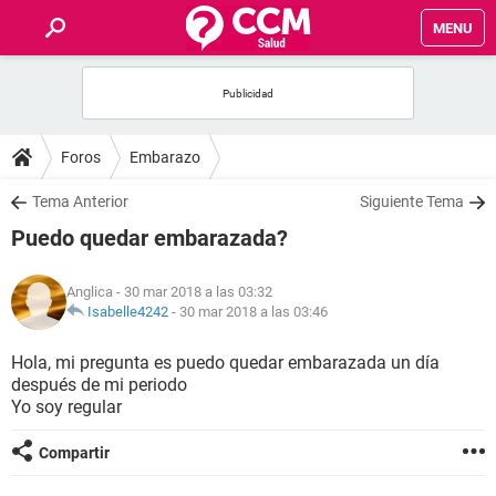
MENU
INICIO
FOROS
Foros
Embarazo
SALUD
Tema Anterior
Siguiente Tema
Puedo quedar embarazada?
FAMILIA
Anglica
- 30 mar 2018 a las 03:32
NUTRICIÓN
Isabelle4242
-
30 mar 2018 a las 03:46
Hola, mi pregunta es puedo quedar embarazada un día
BIENESTAR
después de mi periodo
Yo soy regular
SEXUALIDAD
Compartir
GLOSARIO