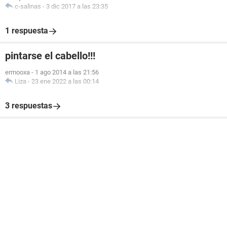
c-salinas
-
3 dic 2017 a las 23:35
1 respuesta
pintarse el cabello!!!
ermooxa
-
1 ago 2014 a las 21:56
Liza
-
23 ene 2022 a las 00:14
3 respuestas