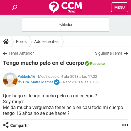
MENU
INICIO
FOROS
Foros
Adolescentes
SALUD
Tema Anterior
Siguiente Tema
Tengo mucho pelo en el cuerpo
Resuelto
FAMILIA
Pebbels16
- Modificado el 4 abr 2018 a las 17:22
NUTRICIÓN
Dra. Marta Marnet
-
4 abr 2018 a las 10:33
Que hago si tengo mucho pelo en mi cuerpo ?
BIENESTAR
Soy mujer
Me da mucha vergüenza tener pelo en casi todo mi cuerpo
SEXUALIDAD
tengo 16 años no se que hacer ?
Compartir
GLOSARIO