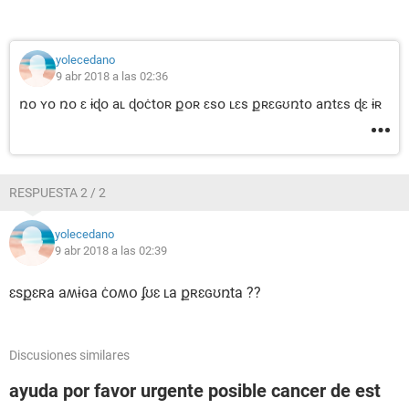
yolecedano
9 abr 2018 a las 02:36
ռօ ʏօ ռօ ɛ ɨɖօ aʟ ɖօċtօʀ քօʀ ɛsօ ʟɛs քʀɛɢʊռtօ aռtɛs ɖɛ ɨʀ
RESPUESTA 2 / 2
yolecedano
9 abr 2018 a las 02:39
ɛsքɛʀa aʍɨɢa ċօʍօ ʄʊɛ ʟa քʀɛɢʊռta ??
Discusiones similares
ayuda por favor urgente posible cancer de est