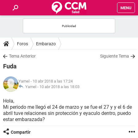
MENU
INICIO
FOROS
Foros
Embarazo
SALUD
Tema Anterior
Siguiente Tema
Fuda
FAMILIA
Yamel
- 10 abr 2018 a las 17:24
NUTRICIÓN
Yamel -
10 abr 2018 a las 18:03
Hola,
BIENESTAR
Mi periodo me llegó el 24 de marzo y se fue el 27 y y el 6 de
abril tuve relaciones sin protección y eyaculo dentro, puedo
SEXUALIDAD
estar embarazada?
Compartir
GLOSARIO