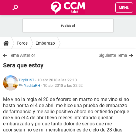
MENU
INICIO
FOROS
Foros
Embarazo
SALUD
Tema Anterior
Siguiente Tema
Sera que estoy
FAMILIA
Tigri8197
- 10 abr 2018 a las 22:13
NUTRICIÓN
YaditaRH
-
10 abr 2018 a las 22:52
Me vino la regla el 20 de febrero en marzo no me vino si no
BIENESTAR
hasta horita el 4 de abril me hice una prueba de embarazo
de farmancia y me salio positivo ahora no entiendo porque
SEXUALIDAD
me vino el 4 de abril llevo meses intentando quedar
embarazada y porque tanto dolor de senos que me
aconsejan no se mi menstruación es de ciclo de 28 dias
GLOSARIO