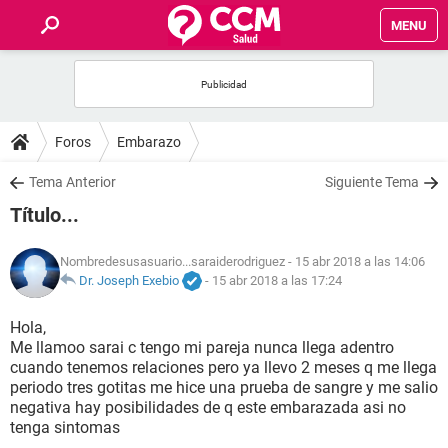
MENU
INICIO
FOROS
Foros
Embarazo
SALUD
Tema Anterior
Siguiente Tema
Título...
FAMILIA
Nombredesusasuario...saraiderodriguez
- 15 abr 2018 a las 14:06
NUTRICIÓN
Dr. Joseph Exebio
-
15 abr 2018 a las 17:24
Hola,
BIENESTAR
Me llamoo sarai c tengo mi pareja nunca llega adentro
cuando tenemos relaciones pero ya llevo 2 meses q me llega
SEXUALIDAD
periodo tres gotitas me hice una prueba de sangre y me salio
negativa hay posibilidades de q este embarazada asi no
tenga sintomas
GLOSARIO