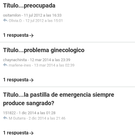
Título...preocupada
ositamilon
-
11 jul 2012 a las 16:33
Olivia.O.
-
12 jul 2012 a las 15:01
1 respuesta
Título...problema ginecologico
chaynachinita
-
12 mar 2014 a las 23:39
marlene-ines
-
13 mar 2014 a las 02:39
1 respuesta
Título...la pastilla de emergencia siempre
produce sangrado?
151822
-
1 dic 2014 a las 01:28
M Gutarra
-
2 dic 2014 a las 21:46
1 respuesta