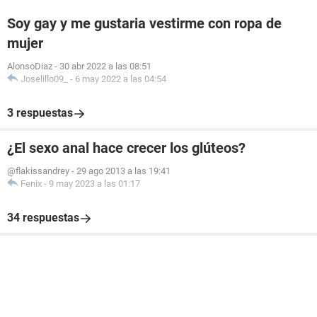
Soy gay y me gustaria vestirme con ropa de
mujer
AlonsoDiaz
-
30 abr 2022 a las 08:51
Joselillo09_
-
6 may 2022 a las 04:54
3 respuestas
¿El sexo anal hace crecer los glúteos?
@flakissandrey
-
29 ago 2013 a las 19:41
Fenix
-
9 may 2023 a las 01:17
34 respuestas