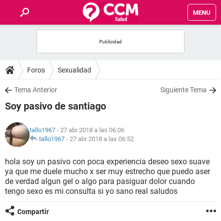
MENU
INICIO
FOROS
Foros
Sexualidad
SALUD
Tema Anterior
Siguiente Tema
Soy pasivo de santiago
FAMILIA
tallo1967
- 27 abr 2018 a las 06:06
NUTRICIÓN
tallo1967
-
27 abr 2018 a las 06:52
hola soy un pasivo con poca experiencia deseo sexo suave
BIENESTAR
ya que me duele mucho x ser muy estrecho que puedo aser
de verdad algun gel o algo para pasiguar dolor cuando
SEXUALIDAD
tengo sexo es mi consulta si yo sano real saludos
Compartir
GLOSARIO