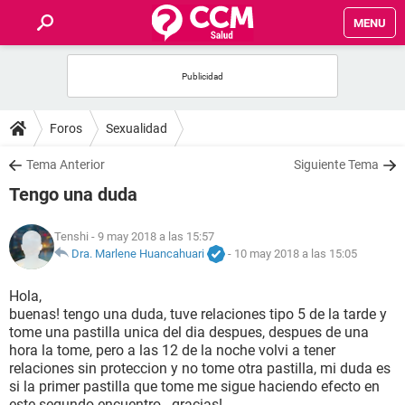
MENU
INICIO
FOROS
Foros
Sexualidad
SALUD
Tema Anterior
Siguiente Tema
Tengo una duda
FAMILIA
Tenshi
- 9 may 2018 a las 15:57
NUTRICIÓN
Dra. Marlene Huancahuari
-
10 may 2018 a las 15:05
Hola,
BIENESTAR
buenas! tengo una duda, tuve relaciones tipo 5 de la tarde y
tome una pastilla unica del dia despues, despues de una
SEXUALIDAD
hora la tome, pero a las 12 de la noche volvi a tener
relaciones sin proteccion y no tome otra pastilla, mi duda es
si la primer pastilla que tome me sigue haciendo efecto en
GLOSARIO
este segundo encuentro.. gracias!