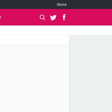
Idioma
O