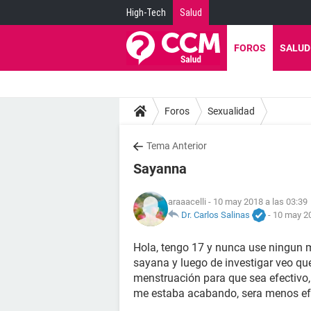
High-Tech
Salud
FOROS
SALUD
Foros
Sexualidad
Tema Anterior
Sayanna
araaacelli
- 10 may 2018 a las 03:39
Dr. Carlos Salinas
-
10 may 20
Hola, tengo 17 y nunca use ningun 
sayana y luego de investigar veo que
menstruación para que sea efectivo,
me estaba acabando, sera menos ef