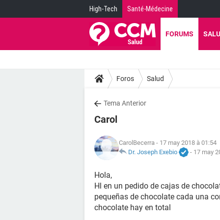
High-Tech
Santé-Médecine
FORUMS
SAL
Foros
Salud
Tema Anterior
Carol
CarolBecerra
- 17 may 2018 à 01:54
Dr. Joseph Exebio
-
17 may 2
Hola,
Hl en un pedido de cajas de chocolat
pequeñas de chocolate cada una con
chocolate hay en total