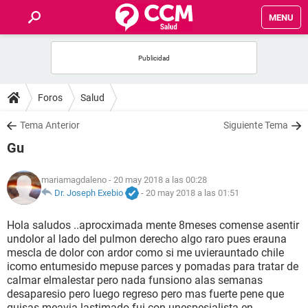
MENU
INICIO
FOROS
Foros
Salud
SALUD
Tema Anterior
Siguiente Tema
Gu
FAMILIA
mariamagdaleno
- 20 may 2018 a las 00:28
NUTRICIÓN
Dr. Joseph Exebio
-
20 may 2018 a las 01:51
Hola saludos ..aprocximada mente 8meses comense asentir
BIENESTAR
undolor al lado del pulmon derecho algo raro pues erauna
mescla de dolor con ardor como si me uvierauntado chile
SEXUALIDAD
icomo entumesido mepuse parces y pomadas para tratar de
calmar elmalestar pero nada funsiono alas semanas
desaparesio pero luego regreso pero mas fuerte pene que
GLOSARIO
quisas meavia lastimado fui con unespesialista en