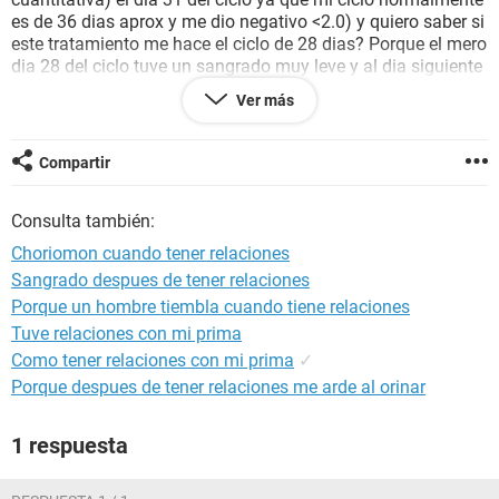
es de 36 dias aprox y me dio negativo <2.0) y quiero saber si
este tratamiento me hace el ciclo de 28 dias? Porque el mero
dia 28 del ciclo tuve un sangrado muy leve y al dia siguiente
solo un desecho cafesito, y ya estoy en el dia 33 y no me ah
Ver más
bajado, siento colicos leves pero no como normalmente me
dan! Me gustaria saber que pasa?
Que fue ese sangrado y porque ya no me bajo?
Compartir
Consulta también:
Choriomon cuando tener relaciones
Sangrado despues de tener relaciones
Porque un hombre tiembla cuando tiene relaciones
Tuve relaciones con mi prima
Como tener relaciones con mi prima
✓
Porque despues de tener relaciones me arde al orinar
1 respuesta