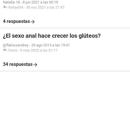
Natalia-18
-
8 jun 2021 a las 00:19
Rafael34
-
30 nov 2021 a las 21:47
4 respuestas
¿El sexo anal hace crecer los glúteos?
@flakissandrey
-
29 ago 2013 a las 19:41
Fenix
-
9 may 2023 a las 01:17
34 respuestas