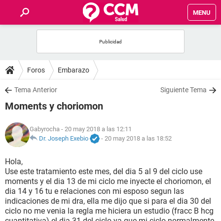
MENU
INICIO
FOROS
Foros
Embarazo
SALUD
Tema Anterior
Siguiente Tema
Moments y choriomon
FAMILIA
Gabyrocha
- 20 may 2018 a las 12:11
NUTRICIÓN
Dr. Joseph Exebio
-
20 may 2018 a las 18:52
Hola,
BIENESTAR
Use este tratamiento este mes, del dia 5 al 9 del ciclo use
moments y el dia 13 de mi ciclo me inyecte el choriomon, el
SEXUALIDAD
dia 14 y 16 tu e relaciones con mi esposo segun las
indicaciones de mi dra, ella me dijo que si para el dia 30 del
ciclo no me venia la regla me hiciera un estudio (fracc B hcg
GLOSARIO
cuantitativa) el dia 31 del ciclo ya que mi ciclo normalmente