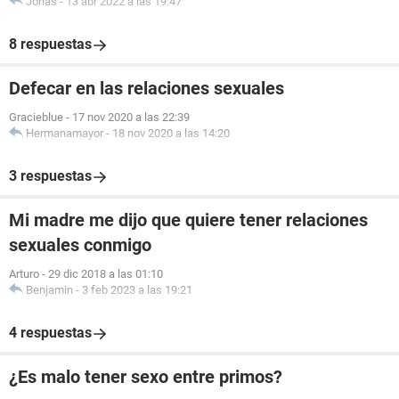
Jonas
-
13 abr 2022 a las 19:47
8 respuestas
Defecar en las relaciones sexuales
Gracieblue
-
17 nov 2020 a las 22:39
Hermanamayor
-
18 nov 2020 a las 14:20
3 respuestas
Mi madre me dijo que quiere tener relaciones
sexuales conmigo
Arturo
-
29 dic 2018 a las 01:10
Benjamin
-
3 feb 2023 a las 19:21
4 respuestas
¿Es malo tener sexo entre primos?