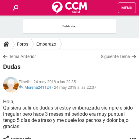
MENU
INICIO
FOROS
Foros
Embarazo
SALUD
Tema Anterior
Siguiente Tema
Dudas
FAMILIA
Elibeth
- 24 may 2018 a las 22:35
NUTRICIÓN
Morena241124
-
24 may 2018 a las 22:37
Hola,
BIENESTAR
Quisiera salir de dudas si estoy embarazada siempre e sido
irregular pero hace 3 meses mi periodo era muy puntual
SEXUALIDAD
tengo 5 días de atraso y me duele los pechos y dolor bajo
gracias
GLOSARIO