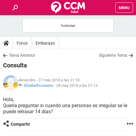
MENU
INICIO
FOROS
Foros
Embarazo
SALUD
Tema Anterior
Siguiente Tema
Consulta
FAMILIA
Alexandra
- 27 may 2018 a las 21:18
NUTRICIÓN
Elizabethcorazon
-
28 may 2018 a las 01:13
Hola,
BIENESTAR
Quería preguntar si cuando una personas es irregular se le
puede retrasar 14 días?
SEXUALIDAD
Compartir
GLOSARIO