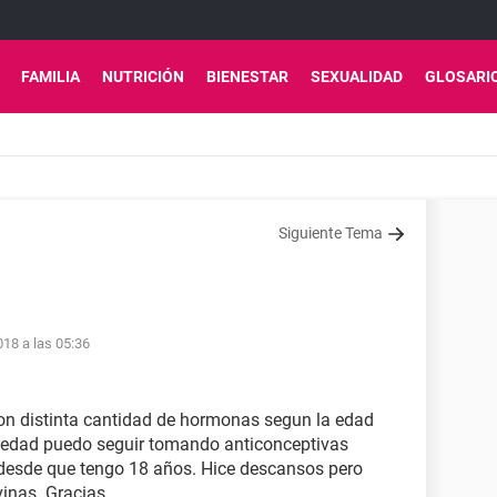
FAMILIA
NUTRICIÓN
BIENESTAR
SEXUALIDAD
GLOSARI
Siguiente Tema
18 a las 05:36
con distinta cantidad de hormonas segun la edad
 edad puedo seguir tomando anticonceptivas
desde que tengo 18 años. Hice descansos pero
inas. Gracias.