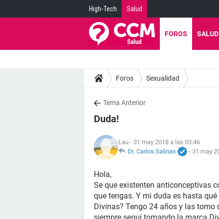
High-Tech
Salud
FOROS
SALUD
Foros
Sexualidad
Tema Anterior
Duda!
Lau
- 31 may 2018 a las 03:46
Dr. Carlos Salinas
-
31 may 20
Hola,
Se que existenten anticonceptivas 
que tengas. Y mi duda es hasta qué
Divinas? Tengo 24 años y las tomo 
siempre seguí tomando la marca Div