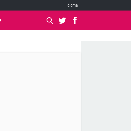
Idioma
O