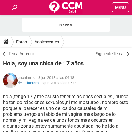
MENU
INICIO
FOROS
Foros
Adolescentes
SALUD
Tema Anterior
Siguiente Tema
Hola, soy una chica de 17 años
FAMILIA
anonimmo
- 3 jun 2018 a las 04:18
NUTRICIÓN
Lilianram
-
3 jun 2018 a las 05:09
hola ,tengo 17 y me asusta tener relaciones sexuales , nunca
BIENESTAR
he tenido relaciones sexuales ,ni me masturbo , nombro esto
porque al parecer es uno de los dos causales de mi
SEXUALIDAD
problema ,tengo un labio de mi vagina mas largo de lo
normal y mi vagina es de unos tonos mas oscuros en
algunas zonas ,estoy sumamente asustada ,no he ido al
GLOSARIO
medico por miedo a que me vean .por favor ayuda .