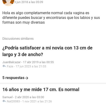
3 jun 2018 a las 05:09
Hola es algo completamente normal cada vagina es
diferente puedes buscar y encontraras que los labios y sus
formas son muy diversas
Discusiones similares
¿Podría satisfacer a mi novia con 13 cm de
largo y 3 de ancho?
JuanBalcazar
-
17 abr 2019 a las 00:55
Faze
-
17 jun 2023 a las 21:03
5 respuestas
16 años y me mide 17 cm. Es normal
Samuel
-
2 abr 2020 a las 03:00
Nat20083
-
1 nov 2021 a las 21:26