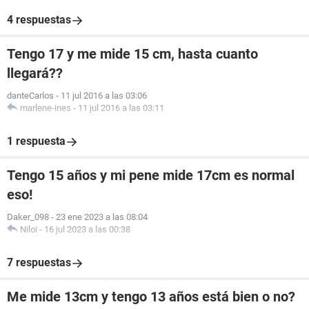
4 respuestas
Tengo 17 y me mide 15 cm, hasta cuanto
llegará??
danteCarlos
-
11 jul 2016 a las 03:06
marlene-ines
-
11 jul 2016 a las 03:11
1 respuesta
Tengo 15 años y mi pene mide 17cm es normal
eso!
Daker_098
-
23 ene 2023 a las 08:04
Niloi
-
16 jul 2023 a las 00:38
7 respuestas
Me mide 13cm y tengo 13 años está bien o no?