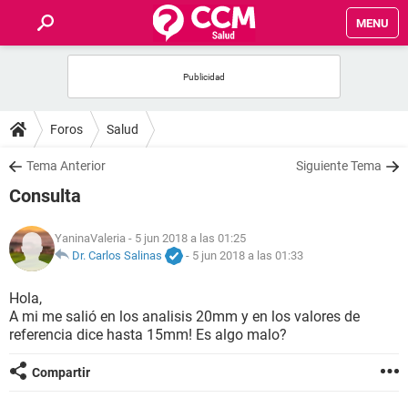
MENU
INICIO
FOROS
Foros
Salud
SALUD
Tema Anterior
Siguiente Tema
Consulta
FAMILIA
YaninaValeria
- 5 jun 2018 a las 01:25
NUTRICIÓN
Dr. Carlos Salinas
-
5 jun 2018 a las 01:33
Hola,
BIENESTAR
A mi me salió en los analisis 20mm y en los valores de
referencia dice hasta 15mm! Es algo malo?
SEXUALIDAD
Compartir
GLOSARIO