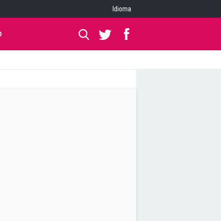
Idioma
O