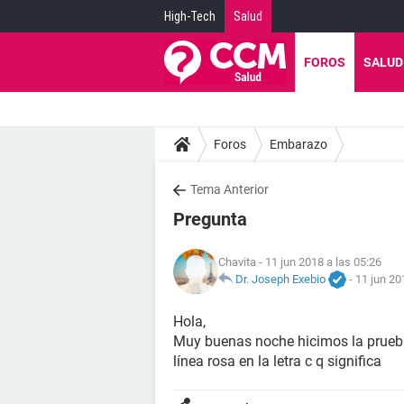
High-Tech
Salud
FOROS
SALUD
Foros
Embarazo
Tema Anterior
Pregunta
Chavita
- 11 jun 2018 a las 05:26
Dr. Joseph Exebio
-
11 jun 20
Hola,
Muy buenas noche hicimos la prueba
línea rosa en la letra c q significa