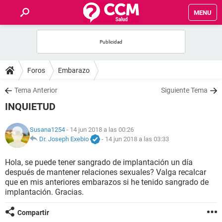
MENU
INICIO
FOROS
Foros
Embarazo
SALUD
Tema Anterior
Siguiente Tema
INQUIETUD
FAMILIA
Susana1254
- 14 jun 2018 a las 00:26
NUTRICIÓN
Dr. Joseph Exebio
-
14 jun 2018 a las 03:33
Hola, se puede tener sangrado de implantación un día
BIENESTAR
después de mantener relaciones sexuales? Valga recalcar
que en mis anteriores embarazos si he tenido sangrado de
SEXUALIDAD
implantación. Gracias.
Compartir
GLOSARIO