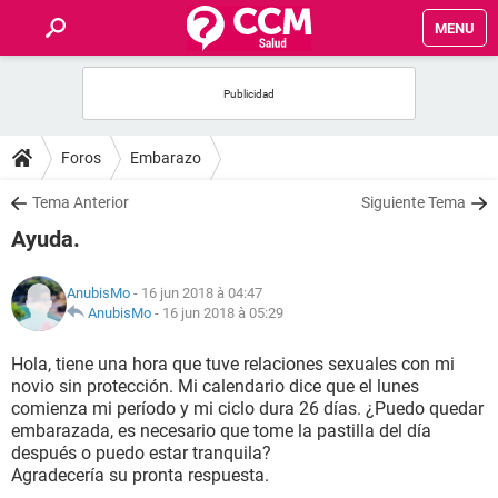
MENU
INICIO
FORUMS
Foros
Embarazo
SALUD
Tema Anterior
Siguiente Tema
Ayuda.
FAMILIA
AnubisMo
- 16 jun 2018 à 04:47
NUTRICIÓN
AnubisMo
-
16 jun 2018 à 05:29
Hola, tiene una hora que tuve relaciones sexuales con mi
BIENESTAR
novio sin protección. Mi calendario dice que el lunes
comienza mi período y mi ciclo dura 26 días. ¿Puedo quedar
SEXUALIDAD
embarazada, es necesario que tome la pastilla del día
después o puedo estar tranquila?
Agradecería su pronta respuesta.
GLOSARIO