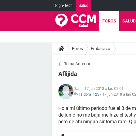
High-Tech
Salud
FOROS
SALUD
Foros
Embarazo
Tema Anterior
Aflijida
Dani
- 17 jun 2018 a las 02:01
Isidora_123
-
17 jun 2018 a las 0
Hola mí último periodo fue el 8 de m
de junio no me baja me hize el test y
pero de ahí ningún síntoma raro. Q 