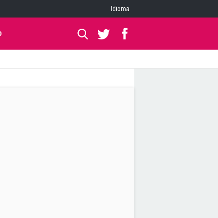
Idioma
O