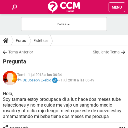
MENU
INICIO
FOROS
Foros
Estética
SALUD
Tema Anterior
Siguiente Tema
Pregunta
FAMILIA
Tami
- 1 jul 2018 a las 06:34
NUTRICIÓN
Dr. Joseph Exebio
-
1 jul 2018 a las 06:49
Hola,
BIENESTAR
Soy tamara estoy procupada di a luz hace dos meses tube
relacciones y no me cuide me vajo un sangrado medio
SEXUALIDAD
rosado y otro dia rojo tengo miedo que este de nuevo estoy
amamantando mi bebe tiene dos meses me procupa
GLOSARIO