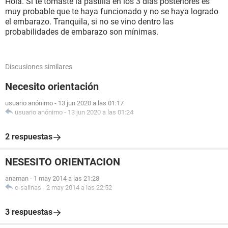
Hola. Si te tomaste la pastilla en los 3 días posteriores es
muy probable que te haya funcionado y no se haya logrado
el embarazo. Tranquila, si no se vino dentro las
probabilidades de embarazo son mínimas.
Discusiones similares
Necesito orientación
usuario anónimo
-
13 jun 2020 a las 01:17
usuario anónimo
-
13 jun 2020 a las 01:24
2 respuestas
NESESITO ORIENTACION
anaman
-
1 may 2014 a las 21:28
c-salinas
-
2 may 2014 a las 22:52
3 respuestas