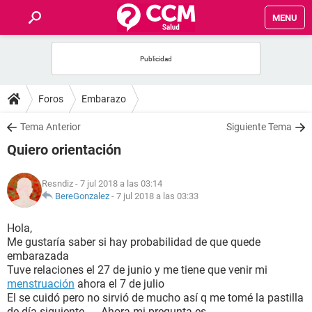
MENU
INICIO
FOROS
Foros
Embarazo
SALUD
Tema Anterior
Siguiente Tema
Quiero orientación
FAMILIA
Resndiz
- 7 jul 2018 a las 03:14
NUTRICIÓN
BereGonzalez
-
7 jul 2018 a las 03:33
Hola,
BIENESTAR
Me gustaría saber si hay probabilidad de que quede
embarazada
SEXUALIDAD
Tuve relaciones el 27 de junio y me tiene que venir mi
menstruación
ahora el 7 de julio
El se cuidó pero no sirvió de mucho así q me tomé la pastilla
GLOSARIO
de día siguiente. ... Ahora mi pregunta es....