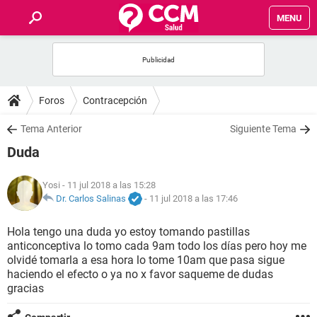
MENU
INICIO
FOROS
Foros
Contracepción
SALUD
Tema Anterior
Siguiente Tema
Duda
FAMILIA
Yosi
- 11 jul 2018 a las 15:28
NUTRICIÓN
Dr. Carlos Salinas
-
11 jul 2018 a las 17:46
Hola tengo una duda yo estoy tomando pastillas
BIENESTAR
anticonceptiva lo tomo cada 9am todo los días pero hoy me
olvidé tomarla a esa hora lo tome 10am que pasa sigue
SEXUALIDAD
haciendo el efecto o ya no x favor saqueme de dudas
gracias
GLOSARIO