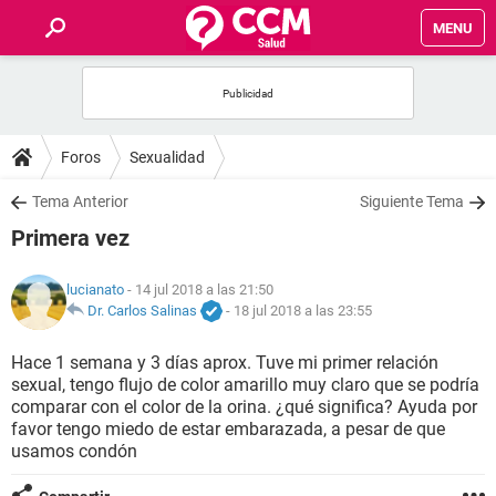
MENU
INICIO
FOROS
Foros
Sexualidad
SALUD
Tema Anterior
Siguiente Tema
Primera vez
FAMILIA
lucianato
- 14 jul 2018 a las 21:50
NUTRICIÓN
Dr. Carlos Salinas
-
18 jul 2018 a las 23:55
Hace 1 semana y 3 días aprox. Tuve mi primer relación
BIENESTAR
sexual, tengo flujo de color amarillo muy claro que se podría
comparar con el color de la orina. ¿qué significa? Ayuda por
SEXUALIDAD
favor tengo miedo de estar embarazada, a pesar de que
usamos condón
GLOSARIO