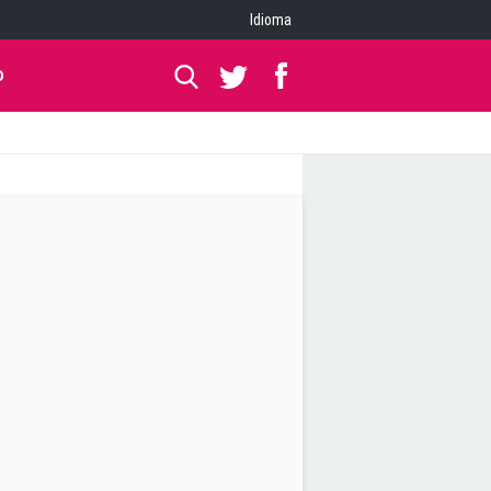
Idioma
O