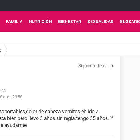
FAMILIA
NUTRICIÓN
BIENESTAR
SEXUALIDAD
GLOSARI
d
Siguiente Tema
8:08
18 a las 20:58
soportables,dolor de cabeza vomitos.eh ido a
ta bien,pero llevo 3 años sin regla.tengo 35 años. Y
ede ayudarme