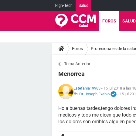
High-Tech
Salud
FOROS
SALUD
Foros
Profesionales de la salu
Tema Anterior
Menorrea
Estefania19983
- 15 jul 2018 a las 1
Dr. Joseph Exebio
-
15 jul 20
Hola buenas tardes,tengo dolores in
medicos y tdos me dicen que todo es
los dolores son orribles alguien pu