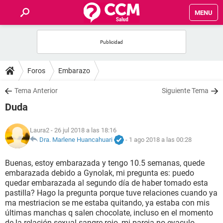
MENU
INICIO
FOROS
Foros
Embarazo
SALUD
Tema Anterior
Siguiente Tema
Duda
FAMILIA
Laura2
- 26 jul 2018 a las 18:16
NUTRICIÓN
Dra. Marlene Huancahuari
-
1 ago 2018 a las 00:28
Buenas, estoy embarazada y tengo 10.5 semanas, quede
BIENESTAR
embarazada debido a Gynolak, mi pregunta es: puedo
quedar embarazada al segundo día de haber tomado esta
SEXUALIDAD
pastilla? Hago la pregunta porque tuve relaciones cuando ya
ma mestriacion se me estaba quitando, ya estaba con mis
últimas manchas q salen chocolate, incluso en el momento
GLOSARIO
de la relación sexual sangre rojo, mi pareja no eyaculo