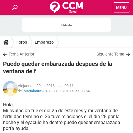
MENU
INICIO
FOROS
Foros
Embarazo
SALUD
Tema Anterior
Siguiente Tema
Puedo quedar embarazada despues de la
FAMILIA
ventana de f
NUTRICIÓN
Alejandra
- 29 jul 2018 a las 09:11
Marialaura2018
-
30 jul 2018 a las 03:54
BIENESTAR
Hola,
Mi ovulacion fue el dia 25 de este mes y mi ventana de
SEXUALIDAD
fertilidad termino el 26 tuve relaciones el el dia 28 por la
noche y el eyaculo ha dentro puedo quedar embarazada
porfa ayuda
GLOSARIO