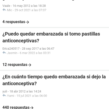
Vaale
-
16 may 2012 a las 18:28
Mic
-
29 oct 2021 a las 07:07
4 respuestas
¿Puedo quedar embarazada si tomo pastillas
anticonceptivas?
Erica240517
-
28 sep 2017 a las 06:47
Jasmin
-
6 mar 2022 a las 03:31
12 respuestas
¿En cuánto tiempo quedo embarazada si dejo la
anticonceptiva?
yuli
-
18 abr 2012 a las 14:24
Yami
-
15 jul 2021 a las 06:00
440 respuestas