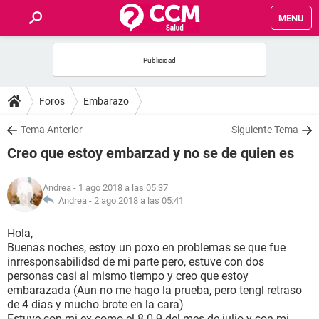
MENU
INICIO
FOROS
Foros
Embarazo
SALUD
Tema Anterior
Siguiente Tema
Creo que estoy embarzad y no se de quien es
FAMILIA
Andrea
- 1 ago 2018 a las 05:37
NUTRICIÓN
Andrea -
2 ago 2018 a las 05:41
Hola,
BIENESTAR
Buenas noches, estoy un poxo en problemas se que fue
inrresponsabilidsd de mi parte pero, estuve con dos
SEXUALIDAD
personas casi al mismo tiempo y creo que estoy
embarazada (Aun no me hago la prueba, pero tengl retraso
de 4 dias y mucho brote en la cara)
GLOSARIO
Estuve con mi ex como el 8 0 9 del mes de julio y con mi