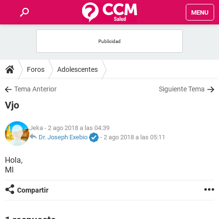
MENU
INICIO
FOROS
Foros
Adolescentes
SALUD
Tema Anterior
Siguiente Tema
Vjo
FAMILIA
Jeka
- 2 ago 2018 a las 04:39
NUTRICIÓN
Dr. Joseph Exebio
-
2 ago 2018 a las 05:11
Hola,
BIENESTAR
Ml
SEXUALIDAD
Compartir
GLOSARIO