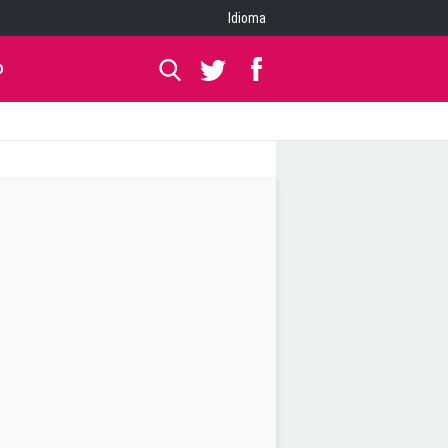
Idioma
O