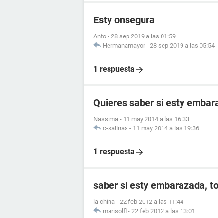
Esty onsegura
Anto
-
28 sep 2019 a las 01:59
Hermanamayor
-
28 sep 2019 a las 05:54
1 respuesta
Quieres saber si esty embar
Nassima
-
11 may 2014 a las 16:33
c-salinas
-
11 may 2014 a las 19:36
1 respuesta
saber si esty embarazada, to
la china
-
22 feb 2012 a las 11:44
marisolfl
-
22 feb 2012 a las 13:01