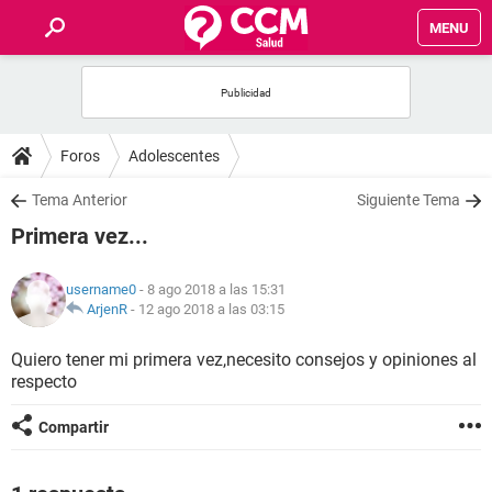
MENU
INICIO
FOROS
Foros
Adolescentes
SALUD
Tema Anterior
Siguiente Tema
Primera vez...
FAMILIA
username0
- 8 ago 2018 a las 15:31
NUTRICIÓN
ArjenR
-
12 ago 2018 a las 03:15
Quiero tener mi primera vez,necesito consejos y opiniones al
BIENESTAR
respecto
SEXUALIDAD
Compartir
GLOSARIO