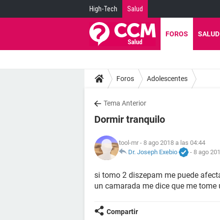
High-Tech
Salud
FOROS
SALUD
Foros
Adolescentes
Tema Anterior
Dormir tranquilo
tool-mr
- 8 ago 2018 a las 04:44
Dr. Joseph Exebio
-
8 ago 201
si tomo 2 diszepam me puede afecta
un camarada me dice que me tome u
Compartir