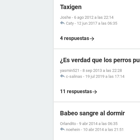
Taxigen
Joshe
-
6 ago 2012 a las 22:14
Caty
-
12 jun 2017 a las 06:35
4 respuestas
¿Es verdad que los perros pu
yasmin521
-
8 sep 2013 a las 22:28
c-salinas
-
19 jul 2019 a las 17:14
11 respuestas
Babeo sangre al dormir
Orlandito
-
9 abr 2014 a las 06:35
noehein
-
10 abr 2014 a las 21:51