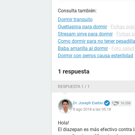
Consulta también:
Dormir tranquilo
Quetiapina para dormir
-
Fichas prá
Stresam sirve para dormir
-
Fichas p
Como dormir para no tener pesadill
Baba amarilla al dormir
-
Foro salud
Dormir con perros causa esterilidad
1 respuesta
RESPUESTA 1 / 1
Dr. Joseph Exebio
16.358
8 ago 2018 a las 05:18
Hola!
El diazepan es más efectivo contra l