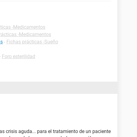
cticas -Medicamentos
rácticas -Medicamentos
as
-
Fichas prácticas -Sueño
-
Foro esterilidad
as crisis aguda... para el tratamiento de un paciente