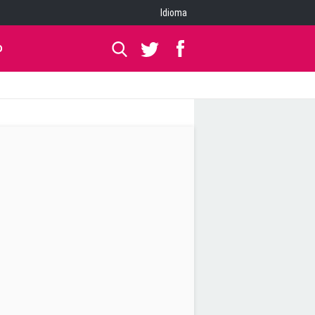
Idioma
O