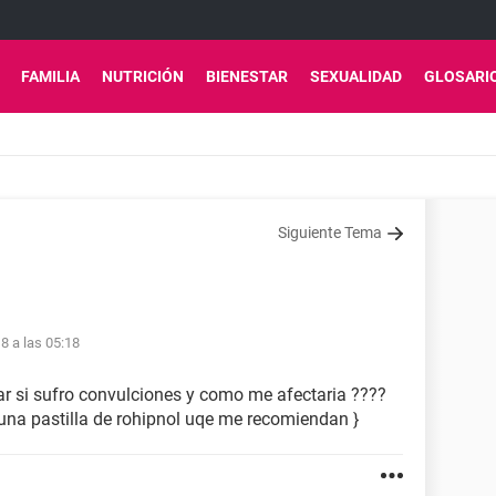
FAMILIA
NUTRICIÓN
BIENESTAR
SEXUALIDAD
GLOSARI
Siguiente Tema
8 a las 05:18
r si sufro convulciones y como me afectaria ????
na pastilla de rohipnol uqe me recomiendan }