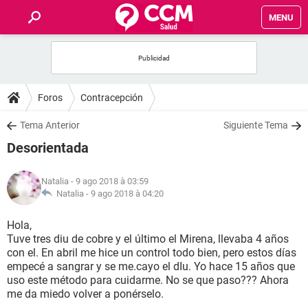
MENU
INICIO
FORUMS
Foros
Contracepción
SALUD
Tema Anterior
Siguiente Tema
Desorientada
FAMILIA
Natalia
- 9 ago 2018 à 03:59
NUTRICIÓN
Natalia -
9 ago 2018 à 04:20
Hola,
BIENESTAR
Tuve tres diu de cobre y el último el Mirena, llevaba 4 años
con el. En abril me hice un control todo bien, pero estos días
SEXUALIDAD
empecé a sangrar y se me.cayo el dIu. Yo hace 15 años que
uso este método para cuidarme. No se que paso??? Ahora
me da miedo volver a ponérselo.
GLOSARIO