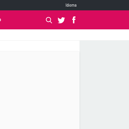
Idioma
O