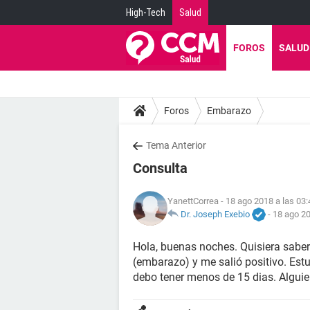
High-Tech
Salud
FOROS
SALUD
Foros
Embarazo
Tema Anterior
Consulta
YanettCorrea
- 18 ago 2018 a las 03:
Dr. Joseph Exebio
-
18 ago 20
Hola, buenas noches. Quisiera saber
(embarazo) y me salió positivo. Estu
debo tener menos de 15 dias. Algui