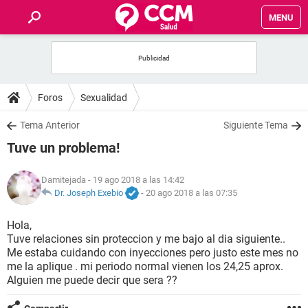
MENU
INICIO
FOROS
Foros
Sexualidad
SALUD
Tema Anterior
Siguiente Tema
Tuve un problema!
FAMILIA
Damitejada
- 19 ago 2018 a las 14:42
NUTRICIÓN
Dr. Joseph Exebio
-
20 ago 2018 a las 07:35
Hola,
BIENESTAR
Tuve relaciones sin proteccion y me bajo al dia siguiente..
Me estaba cuidando con inyecciones pero justo este mes no
SEXUALIDAD
me la aplique . mi periodo normal vienen los 24,25 aprox.
Alguien me puede decir que sera ??
GLOSARIO