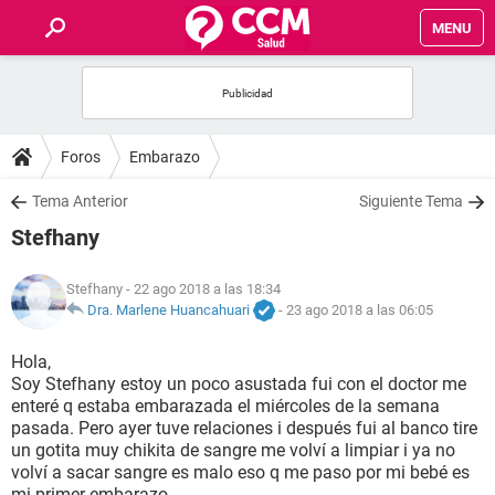
MENU
INICIO
FOROS
Foros
Embarazo
SALUD
Tema Anterior
Siguiente Tema
Stefhany
FAMILIA
Stefhany
- 22 ago 2018 a las 18:34
NUTRICIÓN
Dra. Marlene Huancahuari
-
23 ago 2018 a las 06:05
Hola,
BIENESTAR
Soy Stefhany estoy un poco asustada fui con el doctor me
enteré q estaba embarazada el miércoles de la semana
SEXUALIDAD
pasada. Pero ayer tuve relaciones i después fui al banco tire
un gotita muy chikita de sangre me volví a limpiar i ya no
volví a sacar sangre es malo eso q me paso por mi bebé es
GLOSARIO
mi primer embarazo