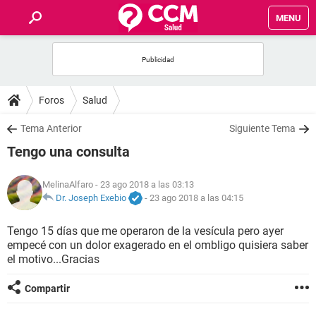
MENU
INICIO
FOROS
Foros
Salud
SALUD
Tema Anterior
Siguiente Tema
Tengo una consulta
FAMILIA
MelinaAlfaro
- 23 ago 2018 a las 03:13
NUTRICIÓN
Dr. Joseph Exebio
-
23 ago 2018 a las 04:15
Tengo 15 días que me operaron de la vesícula pero ayer
BIENESTAR
empecé con un dolor exagerado en el ombligo quisiera saber
el motivo...Gracias
SEXUALIDAD
Compartir
GLOSARIO